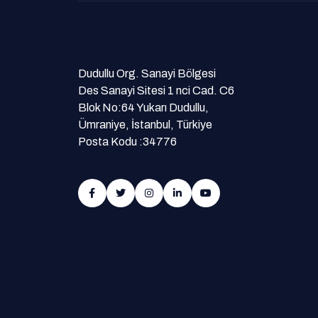
Dudullu Org. Sanayi Bölgesi
Des Sanayi Sitesi 1 nci Cad. C6
Blok No:64 Yukarı Dudullu,
Ümraniye, İstanbul, Türkiye
Posta Kodu :34776